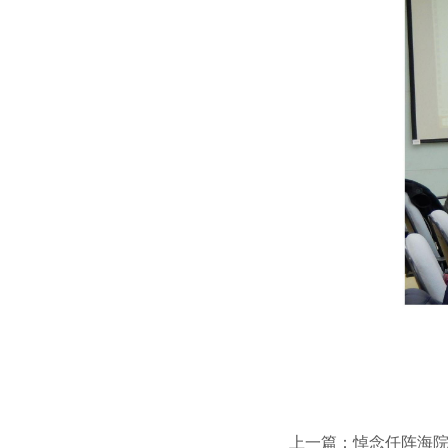
供稿人
上一篇：
悼念任阵海