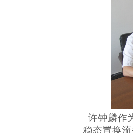
许钟麟作
稳态置换流