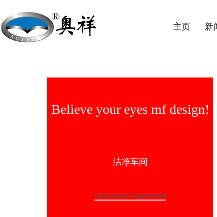
主页
新
Believe your eyes mf design!
洁净车间
China Brand Organization